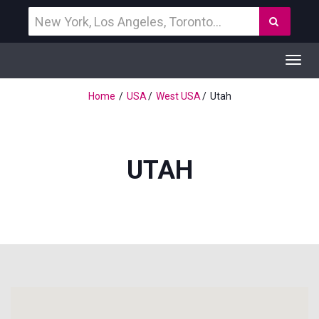
Vind
Zoek
een
bestemming
Toggl
navig
Home
USA
West USA
Utah
UTAH