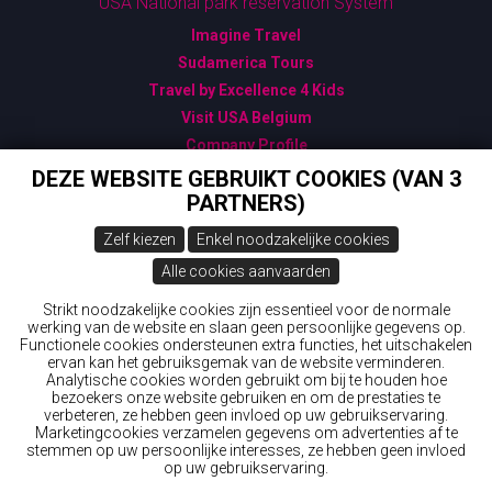
USA National park reservation System
Imagine Travel
Sudamerica Tours
Travel by Excellence 4 Kids
Visit USA Belgium
Company Profile
Algemene Verkoopsvoorwaarden
DEZE WEBSITE GEBRUIKT COOKIES (VAN 3
PARTNERS)
Bijzondere Verkoopsvoorwaarden
Gegevensbescherming - GDPR
Zelf kiezen
Enkel noodzakelijke cookies
USA: ESTA - Gebruik ENKEL deze officiële link
Alle cookies aanvaarden
Canada: ETA - Official Link
New Zealand ETA & IVL
Strikt noodzakelijke cookies zijn essentieel voor de normale
werking van de website en slaan geen persoonlijke gegevens op.
Australia: ETA (Electronic Travel Authorisation): ask
Functionele cookies ondersteunen extra functies, het uitschakelen
Wings 'n Wheels
ervan kan het gebruiksgemak van de website verminderen.
Analytische cookies worden gebruikt om bij te houden hoe
bezoekers onze website gebruiken en om de prestaties te
© 2026 Wings 'n Wheels
verbeteren, ze hebben geen invloed op uw gebruikservaring.
Marketingcookies verzamelen gegevens om advertenties af te
Webdesign & development by
Servico
stemmen op uw persoonlijke interesses, ze hebben geen invloed
op uw gebruikservaring.
Aanmelden