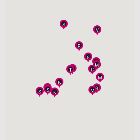
S
V
P
G
A
M
C
C
T
M
B
Z
B
S
M
S
K