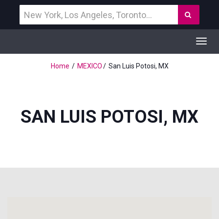
Vind
Zoek
een
bestemming
Toggl
navig
Home
MEXICO
San Luis Potosi, MX
SAN LUIS POTOSI, MX