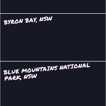
BYRON BAY, NSW
BLUE
MOUNTAINS NATIONAL
PARK, NS
W