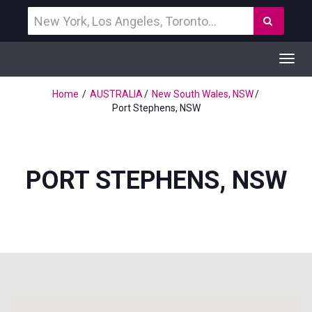
Vind
Zoek
een
bestemming
Toggl
navig
Home
AUSTRALIA
New South Wales, NSW
Port Stephens, NSW
PORT STEPHENS, NSW