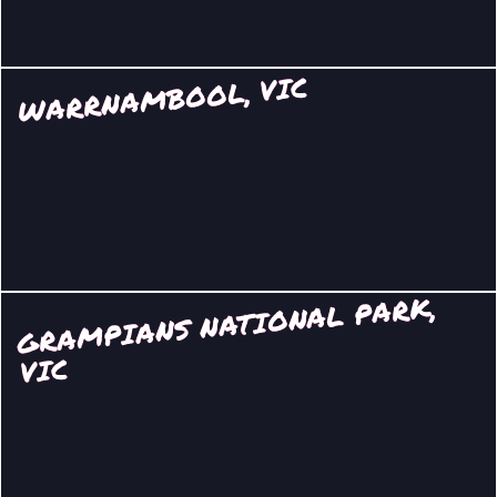
WARRNAMBOOL, VIC
GRA
MPIANS NATIONAL PARK,
VIC