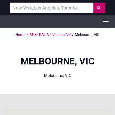
Vind
Zoek
een
bestemming
Toggl
navig
Home
AUSTRALIA
Victoria, VIC
Melbourne, VIC
MELBOURNE, VIC
Melbourne, VIC