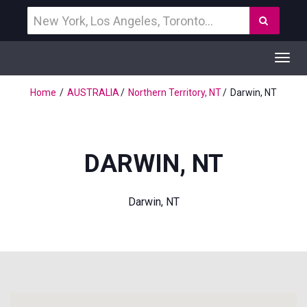
Vind
Zoek
een
bestemming
Toggl
navig
Home
AUSTRALIA
Northern Territory, NT
Darwin, NT
DARWIN, NT
Darwin, NT