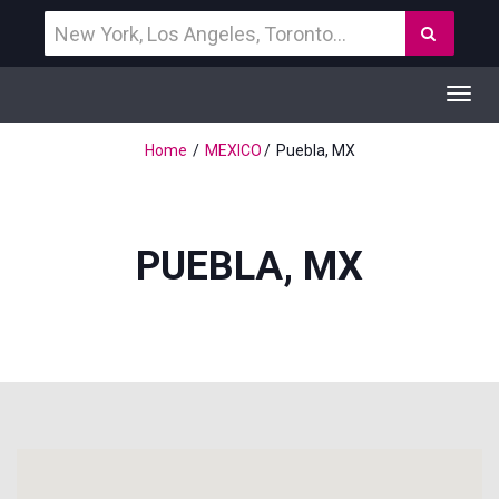
Vind
Zoek
een
bestemming
Toggl
navig
Home
MEXICO
Puebla, MX
PUEBLA, MX