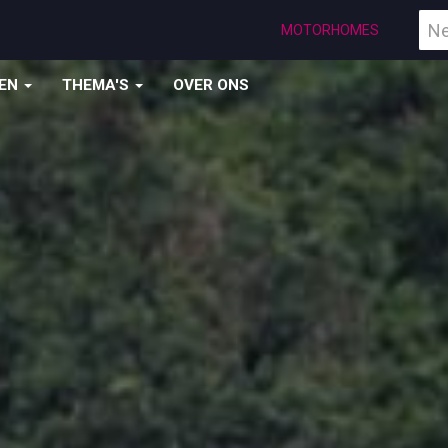
Vind
MOTORHOMES
een
bes
ZEN
THEMA'S
OVER ONS