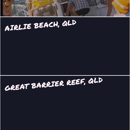
AIRLIE BEACH, QLD
GREAT BARRIER REEF, QLD