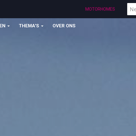
Vind
MOTORHOMES
een
bes
ZEN
THEMA'S
OVER ONS