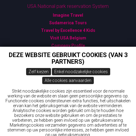
USA National park reservation System
Imagine Travel
Sudamerica Tours
Travel by Excellence 4 Kids
Visit USA Belgium
Company Profile
Algemene Verkoopsvoorwaarden
DEZE WEBSITE GEBRUIKT COOKIES (VAN 3
PARTNERS)
Bijzondere Verkoopsvoorwaarden
Gegevensbescherming - GDPR
Zelf kiezen
Enkel noodzakelijke cookies
USA: ESTA - Gebruik ENKEL deze officiële link
Alle cookies aanvaarden
Canada: ETA - Official Link
New Zealand ETA & IVL
Strikt noodzakelijke cookies zijn essentieel voor de normale
werking van de website en slaan geen persoonlijke gegevens op.
Australia: ETA (Electronic Travel Authorisation): ask
Functionele cookies ondersteunen extra functies, het uitschakelen
Wings 'n Wheels
ervan kan het gebruiksgemak van de website verminderen.
Analytische cookies worden gebruikt om bij te houden hoe
bezoekers onze website gebruiken en om de prestaties te
© 2026 Wings 'n Wheels
verbeteren, ze hebben geen invloed op uw gebruikservaring.
Marketingcookies verzamelen gegevens om advertenties af te
Webdesign & development by
Servico
stemmen op uw persoonlijke interesses, ze hebben geen invloed
op uw gebruikservaring.
Aanmelden