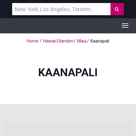
Vind
Zoek
een
bestemming
Toggl
navig
Home
Hawaii Eilanden
Maui
Kaanapali
KAANAPALI